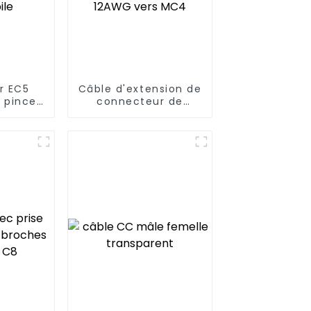
r EC5
Câble d'extension de
s pince
connecteur de
 pour
panneau de
on de
générateur solaire
omobile
XT60 femelle ou
mâle 12AWG vers
MC4