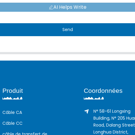
AI Helps Write
Send
Produit
Coordonnées
N° 58-61 Longxing
Câble CA
Building, N° 205 Hu
Câble CC
Road, Dalang Street
Longhua District,
câble de transfert de