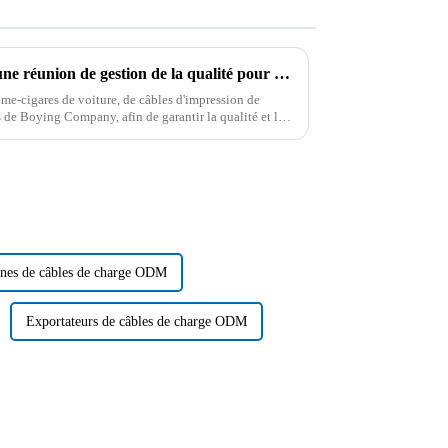
Boying Company a organisé une réunion de gestion de la qualité pour souligner les avantages de qualité des produits de câble
me-cigares de voiture, de câbles d'impression de
s de Boying Company, afin de garantir la qualité et le
ciété a tenu...
nes de câbles de charge ODM
Exportateurs de câbles de charge ODM