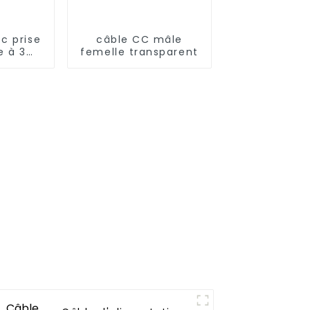
c prise
câble CC mâle
e à 3
femelle transparent
 prise