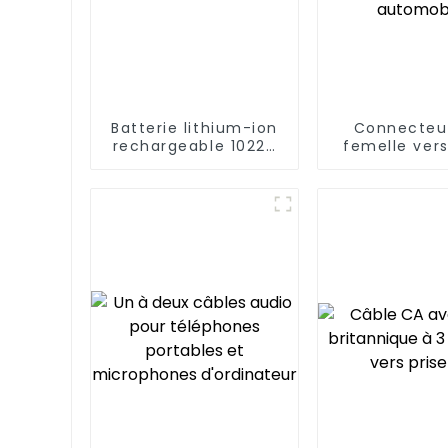
Batterie lithium-ion
Connecteu
rechargeable 10220
femelle ver
3,7 V
crocodile
alimentati
secours aut