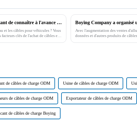
Quel câble est le plus durable ? Il est important de connaître à l'avance les connaissances d'un professionnel !
au et les câbles pour véhicules ? Vous
Avec l'augmentation des ventes d'allu
facteurs clés de l'achat de câbles et
données et d'autres produits de câble
service des produits, le 1er mars, la so
ant de câbles de charge ODM
Usine de câbles de charge ODM
Usi
seurs de câbles de charge ODM
Exportateur de câbles de charge ODM
icant de câbles de charge Boying