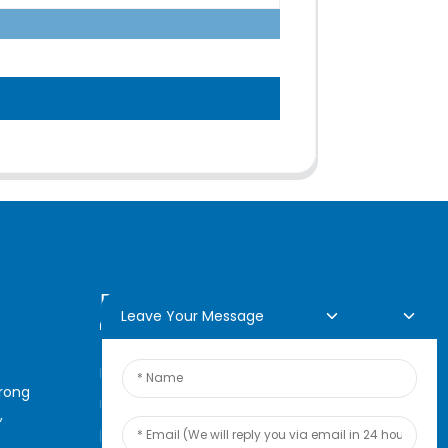
Demande En Ligne
Leave Your Message
Pour toute demande de
arong
renseignements sur nos
,
produits ou notre liste de prix,