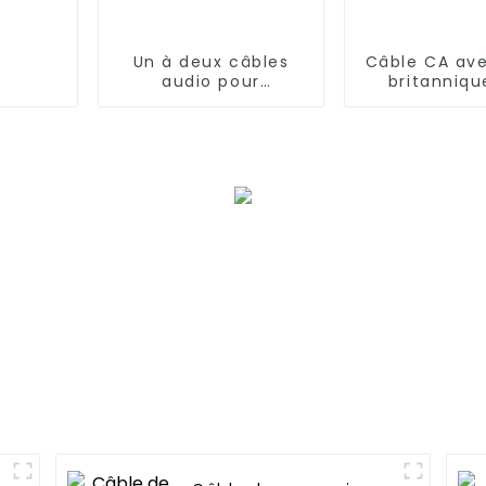
Un à deux câbles
Câble CA ave
audio pour
britanniqu
téléphones
broches vers
portables et
C8
microphones
d'ordinateur