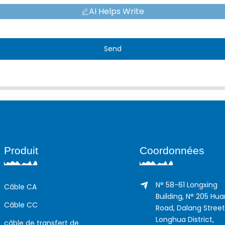
AI Helps Write
Send
Produit
Coordonnées
N° 58-61 Longxing
Câble CA
Building, N° 205 Hu
Câble CC
Road, Dalang Street
Longhua District,
câble de transfert de