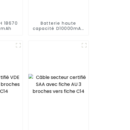
MH 18670
Batterie haute
0 mAh
capacité D10000mAh
à faible
autodécharge