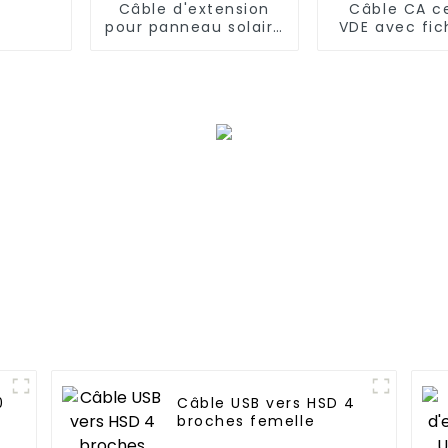
Câble d'extension
Câble CA ce
pour panneau solaire
VDE avec fic
avec connecteurs
broches ver
mâles vers femelles
C14
0
Câble USB vers HSD 4
broches femelle