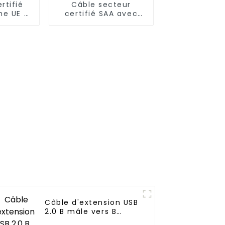
rtifié
Câble secteur
he UE 3
certifié SAA avec
s fiche
fiche AU 3 broches
vers fiche C14
Câble d'extension USB
2.0 B mâle vers B
femelle pour