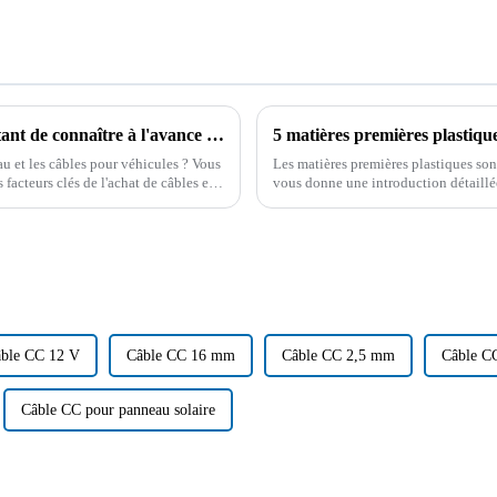
Quel câble est le plus durable ? Il est important de connaître à l'avance les connaissances d'un professionnel !
5 matières premières plastiques
au et les câbles pour véhicules ? Vous
Les matières premières plastiques sont 
facteurs clés de l'achat de câbles et
vous donne une introduction détaillée
base de ces connaissances, vous serez 
ble CC 12 V
Câble CC 16 mm
Câble CC 2,5 mm
Câble C
Câble CC pour panneau solaire