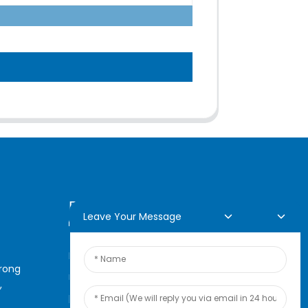
Demande En Ligne
Leave Your Message
Pour toute demande de
arong
renseignements sur nos
,
produits ou notre liste de prix,