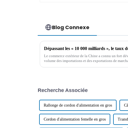
Blog Connexe
Le commerce extérieur de la Chine a connu un fort dév
volume des importations et des exportations de marcha
dépassant les 10 000 milliards de yuans. Parmi ces ex
produits de câbles…
Recherche Associée
Rallonge de cordon d'alimentation en gros
Câ
Cordon d'alimentation femelle en gros
Trans