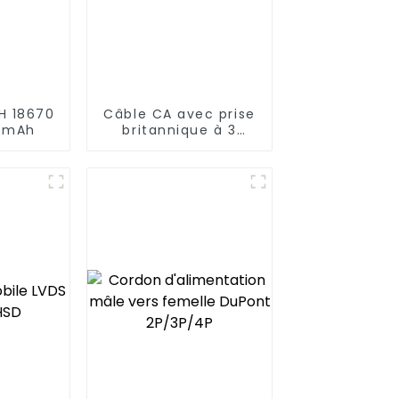
MH 18670
Câble CA avec prise
0 mAh
britannique à 3
broches vers prise
C14