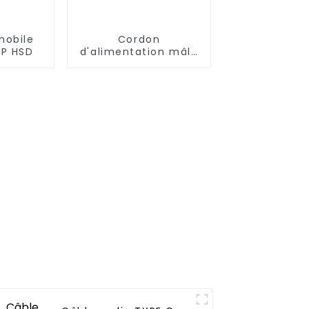
mobile
Cordon
6P HSD
d'alimentation mâle
vers femelle DuPont
2P/3P/4P