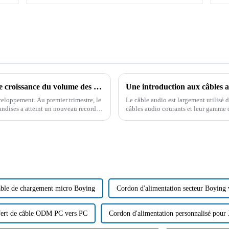
Dépassant les « 10 000 milliards », le taux de croissance du volume des importations et des exportations de la Chine au premier trimestre a atteint un nouveau sommet.
Une introduction aux câbles a
eloppement. Au premier trimestre, le
Le câble audio est largement utilisé d
ndises a atteint un nouveau record,
câbles audio courants et leur gamme d
portations, on compte notamment les
produit le plus approprié après avoir 
ble de chargement micro Boying
Cordon d'alimentation secteur Boying
fert de câble ODM PC vers PC
Cordon d'alimentation personnalisé pou