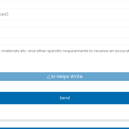
AI Helps Write
Send