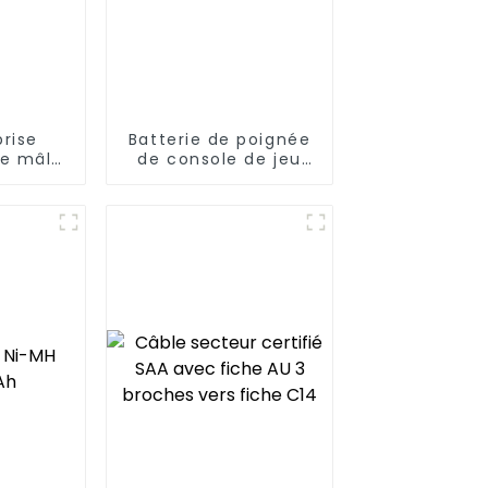
prise
Batterie de poignée
re mâle
de console de jeu
emelle
2,4 V AAA 800 mAh