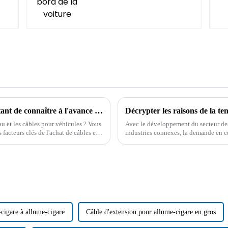
Quel câble est le plus durable ? Il est important de connaître à l'avance les connaissances d'un professionnel !
au et les câbles pour véhicules ? Vous
Avec le développement du secteur des 
facteurs clés de l'achat de câbles et
industries connexes, la demande en c
les ressources et l'offre de cuivre sont 
cigare à allume-cigare
Câble d'extension pour allume-cigare en gros