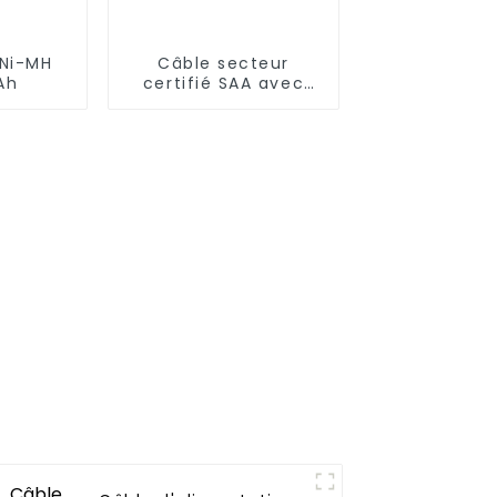
 Ni-MH
Câble secteur
Ah
certifié SAA avec
fiche AU 3 broches
vers fiche C14