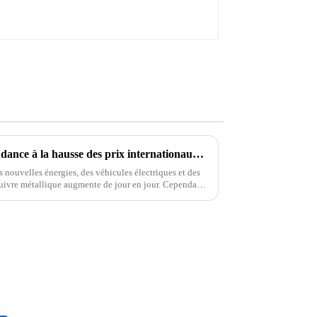
Décrypter les raisons de la tendance à la hausse des prix internationaux du cuivre
nouvelles énergies, des véhicules électriques et des
uivre métallique augmente de jour en jour. Cependant,
limitées...