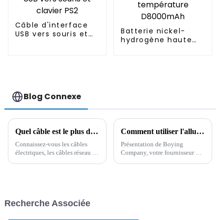
Câble d'interface
Batterie nickel-
USB vers souris et
hydrogène haute
clavier PS2
température
D8000mAh
Blog Connexe
Quel câble est le plus durable ? Il est important de connaître à l'avance les connaissances d'un professionnel !
Comment utiliser l'allume-cigare de la voiture ?
Connaissez-vous les câbles
Présentation de Boying
électriques, les câbles réseau et
Company, votre fournisseur de
les câbles pour véhicules ?
référence pour tous vos besoins
Vous hésitez encore à choisir
en allume-cigares. Avec…
un câble ? Pour comprendre les
facteurs clés de l'achat de
câbles et obtenir des conseils
Recherche Associée
professionnels…