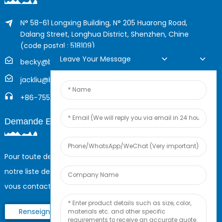
N° 58-61 Longxing Building, N° 205 Huarong Road,
Dalang Street, Longhua District, Shenzhen, Chine
(code postal : 518109)
Leave Your Message
becky@boyingcable.com
jackliu@boyingcable.com
+86-755-21014277
Demande En Ligne
Pour toute demande de renseignements sur nos produits ou
notre liste de prix, veuillez nous laisser votre e-mail et nous
vous contacterons dans les 24 heures.
Renseignez-Vous Maintenant