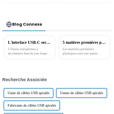
femelle à angle
droit
Blog Connexe
L'interface USB-C sera adoptée comme norme de charge universelle d'ici fin 2024.
5 matières premières plastiques courantes pour les fils et câbles
L'Union européenne a
Les matières premières
récemment franchi une étape
plastiques sont une partie
importante vers la
importante des fils et des
normalisation de l'interface de
câbles, cet article vous donne
charge des petits appareils
une introduction détaillée à 5
électroniques. Après de
matières premières plastiques
multiples réunions plénières et
courantes, sur la base de ces
Recherche Associée
votes, une législation a été
connaissances, vous serez en
adoptée…
mesure de choisir...
Usine de câbles USB spiralés
Usines de câbles USB spiralés
Fabricants de câbles USB spiralés