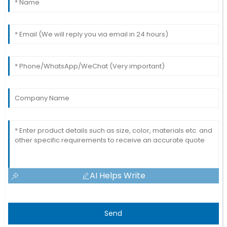
AI Helps Write
Send