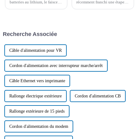
batteries au lithium, le faisceau
récemment franchi une étape
de câbles joue un rôle essentiel
importante vers la
dans l'amélioration de leurs
normalisation de l'interface de
performances. Son principe de
charge des petits appareils
conception et ses futures
électroniques. Après de
tendances méritent d'être
multiples réunions plénières et
Recherche Associée
abordés.
votes, une législation a été
adoptée…
Câble d'alimentation pour VR
Cordon d'alimentation avec interrupteur marche/arrêt
Câble Ethernet vers imprimante
Rallonge électrique extérieure
Cordon d'alimentation CB
Rallonge extérieure de 15 pieds
Cordon d'alimentation du modem