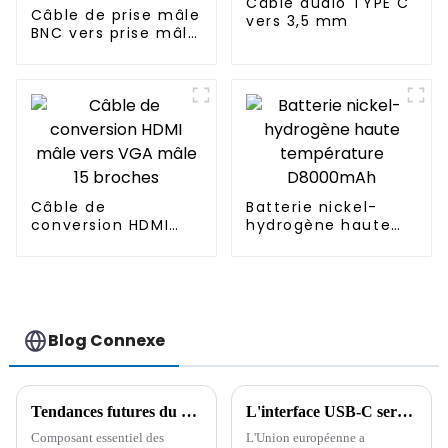
Câble audio TYPE C
Câble de prise mâle
vers 3,5 mm
BNC vers prise mâle
RCA
Câble de
Batterie nickel-
conversion HDMI
hydrogène haute
mâle vers VGA mâle
température
15 broches
D8000mAh
Blog Connexe
Tendances futures du développement du faisceau de câbles des batteries au lithium
L'interface USB-C sera adoptée comme norme de charge universelle d'ici fin 2024.
Composant essentiel des
L'Union européenne a