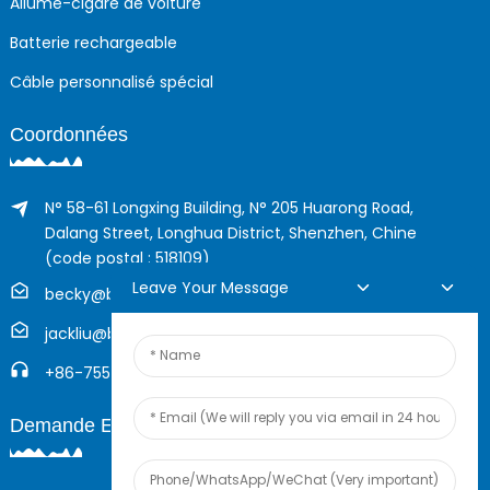
Allume-cigare de voiture
Batterie rechargeable
Câble personnalisé spécial
Coordonnées
N° 58-61 Longxing Building, N° 205 Huarong Road,
Dalang Street, Longhua District, Shenzhen, Chine
(code postal : 518109)
Leave Your Message
becky@boyingcable.com
jackliu@boyingcable.com
+86-755-21014277
Demande En Ligne