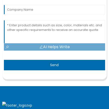
AI Helps Write
Send