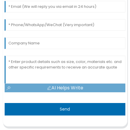
AI Helps Write
Send