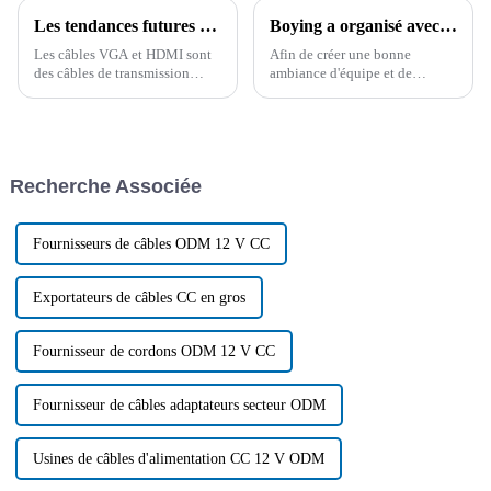
Les tendances futures du développement des câbles de données à partir des différences entre les câbles VGA et HDMI
Boying a organisé avec succès un concours de connaissances sur les produits
Les câbles VGA et HDMI sont
Afin de créer une bonne
des câbles de transmission
ambiance d'équipe et de
audio et vidéo, mais le HDMI
renforcer la cohésion de
répond mieux aux exigences
l'entreprise, Boying Company a
actuelles et est reconnu et
organisé un concours de
accepté par la plupart des
connaissances sur les produits
consommateurs. À l'avenir, le
dans la salle de conférence le 5
Recherche Associée
développement…
juillet 2024.
Fournisseurs de câbles ODM 12 V CC
Exportateurs de câbles CC en gros
Fournisseur de cordons ODM 12 V CC
Fournisseur de câbles adaptateurs secteur ODM
Usines de câbles d'alimentation CC 12 V ODM