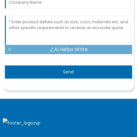
AI Helps Write
Send