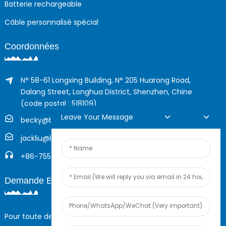
Batterie rechargeable
Câble personnalisé spécial
Coordonnées
N° 58-61 Longxing Building, N° 205 Huarong Road,
Dalang Street, Longhua District, Shenzhen, Chine
(code postal : 518109)
Leave Your Message
becky@boyingcable.com
jackliu@boyingcable.com
+86-755-21014277
Demande En Ligne
Pour toute demande de renseignements sur nos produits ou