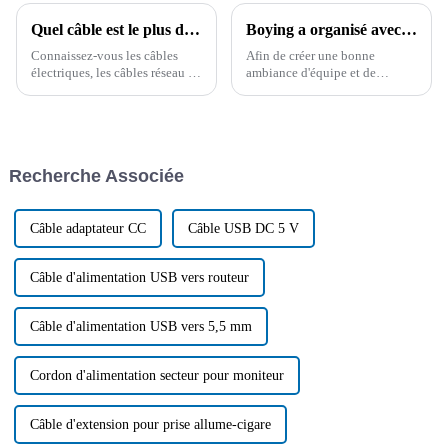
Quel câble est le plus durable ? Il est important de connaître à l'avance les connaissances d'un professionnel !
Boying a organisé avec succès un concours de connaissances sur les produits
Connaissez-vous les câbles
Afin de créer une bonne
électriques, les câbles réseau et
ambiance d'équipe et de
les câbles pour véhicules ?
renforcer la cohésion de
Vous hésitez encore à choisir
l'entreprise, Boying Company a
un câble ? Pour comprendre les
organisé un concours de
facteurs clés de l'achat de
connaissances sur les produits
câbles et obtenir des conseils
dans la salle de conférence le 5
Recherche Associée
professionnels…
juillet 2024.
Câble adaptateur CC
Câble USB DC 5 V
Câble d'alimentation USB vers routeur
Câble d'alimentation USB vers 5,5 mm
Cordon d'alimentation secteur pour moniteur
Câble d'extension pour prise allume-cigare