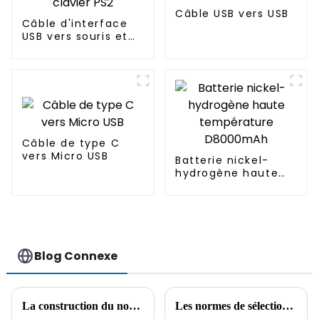
Câble USB vers USB
Câble d'interface
USB vers souris et
clavier PS2
Câble de type C
vers Micro USB
Batterie nickel-
hydrogène haute
température
D8000mAh
Blog Connexe
La construction du nouveau système énergétique chinois s'accélère et l'industrie des nouvelles énergies est en plein essor
Les normes de sélection du câble allume-cigare de voiture et ses précautions d'utilisation