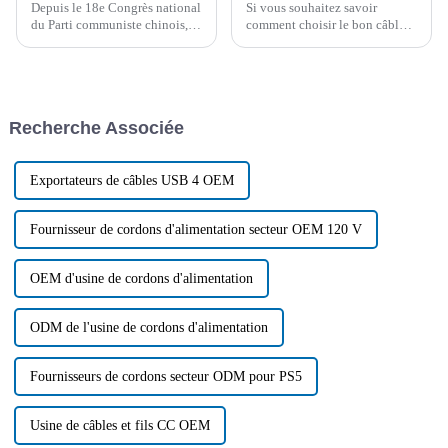
Depuis le 18e Congrès national
Si vous souhaitez savoir
du Parti communiste chinois, la
comment choisir le bon câble
construction du nouveau
allume-cigare pour votre
système énergétique chinois
voiture, cet article vous
s'est accélérée et les
propose quelques conseils. Il
fondements de la sécurité
résume également les
énergétique ont été
problèmes courants aux États-
Recherche Associée
continuellement renforcés.
Unis.
Exportateurs de câbles USB 4 OEM
Fournisseur de cordons d'alimentation secteur OEM 120 V
OEM d'usine de cordons d'alimentation
ODM de l'usine de cordons d'alimentation
Fournisseurs de cordons secteur ODM pour PS5
Usine de câbles et fils CC OEM