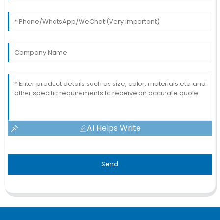
AI Helps Write
Send