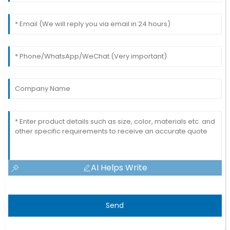
AI Helps Write
Send