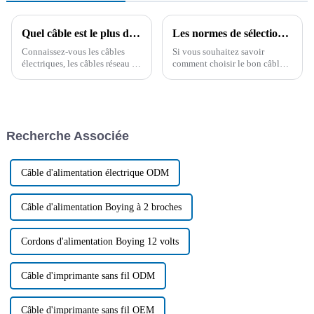
Quel câble est le plus durable ? Il est important de connaître à l'avance les connaissances d'un professionnel !
Les normes de sélection du câble allume-cigare de voiture et ses précautions d'utilisation
Connaissez-vous les câbles
Si vous souhaitez savoir
électriques, les câbles réseau et
comment choisir le bon câble
les câbles pour véhicules ?
allume-cigare pour votre
Vous hésitez encore à choisir
voiture, cet article vous
un câble ? Pour comprendre les
propose quelques conseils. Il
facteurs clés de l'achat de
résume également les
câbles et obtenir des conseils
problèmes courants aux États-
Recherche Associée
professionnels…
Unis.
Câble d'alimentation électrique ODM
Câble d'alimentation Boying à 2 broches
Cordons d'alimentation Boying 12 volts
Câble d'imprimante sans fil ODM
Câble d'imprimante sans fil OEM