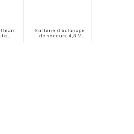
lithium
Batterie d'éclairage
ute
de secours 4,8 V
3,7 V
SC2500MAH