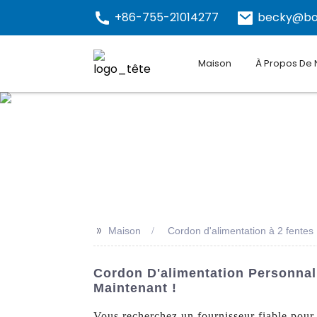
+86-755-21014277
becky@bo
Maison
À Propos De
>>
Maison
Cordon d'alimentation à 2 fentes
Cordon D'alimentation Personnal
Maintenant !
Vous recherchez un fournisseur fiable pour 