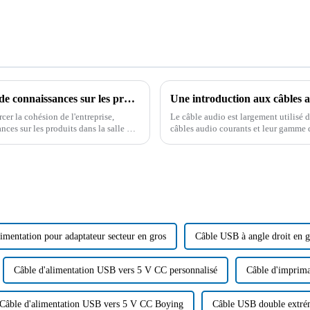
Boying a organisé avec succès un concours de connaissances sur les produits
Une introduction aux câbles a
er la cohésion de l'entreprise,
Le câble audio est largement utilisé d
es sur les produits dans la salle de
câbles audio courants et leur gamme d
produit le plus approprié après avoir 
imentation pour adaptateur secteur en gros
Câble USB à angle droit en g
Câble d'alimentation USB vers 5 V CC personnalisé
Câble d'imprim
Câble d'alimentation USB vers 5 V CC Boying
Câble USB double extrém