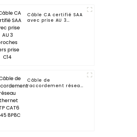
Câble CA certifié SAA
avec prise AU 3
broches vers prise
C14
Câble de
raccordement réseau
Ethernet UTP CAT6
RJ45 8P8C