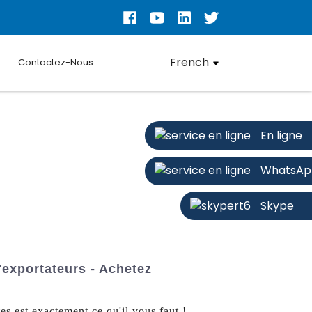
French
Contactez-Nous
En ligne
WhatsAp
Skype
exportateurs - Achetez
es est exactement ce qu'il vous faut !