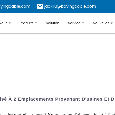
yingcable.com
jackliu@boyingcable.com
 Nous
Produits
Solution
Service
Nouvelles
isé À 2 Emplacements Provenant D'usines Et D'
vos besoins électriques ? Notre cordon d'alimentation à 2 fent