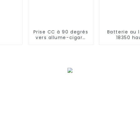
Prise CC à 90 degrés
Batterie au 
vers allume-cigare
18350 ha
de voiture
capacité 