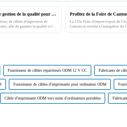
Boying Company a organisé une réunion de gestion de la qualité pour souligner les avantages de qualité des produits de câble
ture, de câbles d'impression de
La 135e Foire d'import-export de Ch
y, afin de garantir la qualité et le
Canton) se tiendra à Guangzhou du 1
dans le commerce international...
Fournisseur de câbles répartiteurs ODM 12 V CC
Fabricants de câ
B
Fournisseur de câbles d'imprimante pour ordinateur ODM
Fourn
Câble d'imprimante ODM vers usine d'ordinateurs portables
Fabrican