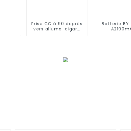
Prise CC à 90 degrés
Batterie BY
vers allume-cigare
A2100m
de voiture