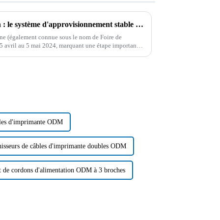
Profitez de la Foire de Canton : le système d'approvisionnement stable et les solutions de matières premières de Boying
ine (également connue sous le nom de Foire de
5 avril au 5 mai 2024, marquant une étape importante
bles d'imprimante ODM
isseurs de câbles d'imprimante doubles ODM
t de cordons d'alimentation ODM à 3 broches