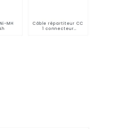
 Ni-MH
Câble répartiteur CC
Ah
1 connecteur
femelle vers
connecteur multi-
mâle