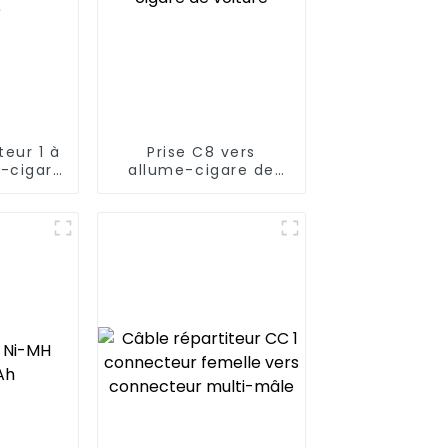
teur 1 à
Prise C8 vers
e-cigare
allume-cigare de
re
voiture