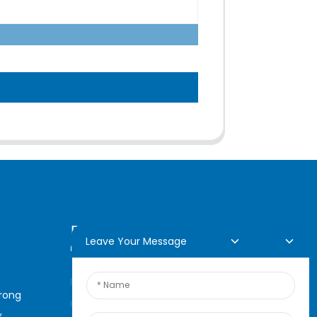
Demande En Ligne
Leave Your Message
Pour toute demande de
arong
renseignements sur nos
,