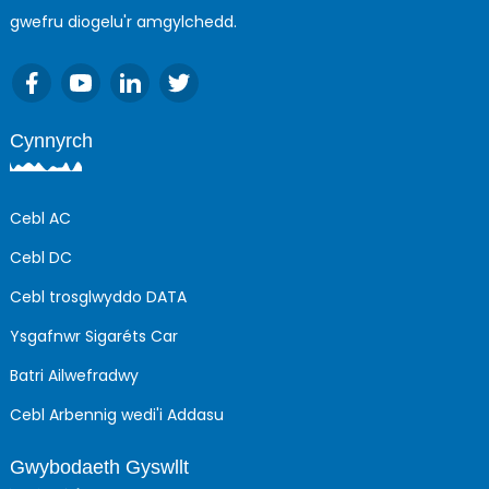
gwefru diogelu'r amgylchedd.
Cynnyrch
Cebl AC
Cebl DC
Cebl trosglwyddo DATA
Ysgafnwr Sigaréts Car
Batri Ailwefradwy
Cebl Arbennig wedi'i Addasu
Gwybodaeth Gyswllt