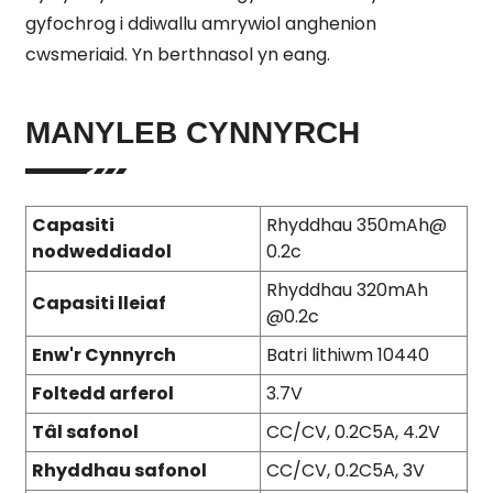
gyfochrog i ddiwallu amrywiol anghenion
cwsmeriaid. Yn berthnasol yn eang.
MANYLEB CYNNYRCH
Capasiti
Rhyddhau 350mAh@
nodweddiadol
0.2c
Rhyddhau 320mAh
Capasiti lleiaf
@0.2c
Enw'r Cynnyrch
Batri lithiwm 10440
Foltedd arferol
3.7V
Tâl safonol
CC/CV, 0.2C5A, 4.2V
Rhyddhau safonol
CC/CV, 0.2C5A, 3V