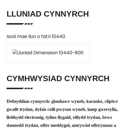
LLUNIAD CYNNYRCH
Isod mae llun o fatri 10440
CYMHWYSIAD CYNNYRCH
Defnyddiau cynnyrch: glanhawr wyneb, karaoke, clipiwr
gwallt trydan, dyfais colli pwysau wyneb, lamp gwersylla,
lleithydd electronig, tylino llygaid, eillydd trydan, brws
dannedd trydan, offer meddygol, amrywiol offerynnau a