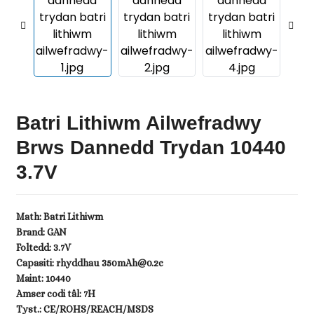
Batri Lithiwm Ailwefradwy
Brws Dannedd Trydan 10440
3.7V
.
Math: Batri Lithiwm
Brand: GAN
Foltedd: 3.7V
Capasiti: rhyddhau 350mAh@0.2c
Maint: 10440
Amser codi tâl: 7H
Tyst.: CE/ROHS/REACH/MSDS