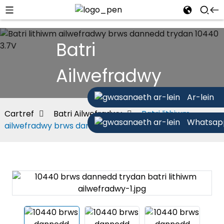
Batri
Ailwefradwy
Ar-lein
Cartref
Batri Ailwefradwy
Batri lithiwm
Whatsap
ailwefradwy brws dannedd trydan 10440 3.7V