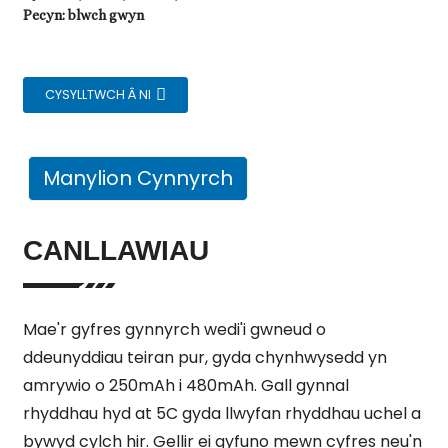
Pecyn: blwch gwyn
CYSYLLTWCH Â NI
Manylion Cynnyrch
CANLLAWIAU
Mae'r gyfres gynnyrch wedi'i gwneud o
ddeunyddiau teiran pur, gyda chynhwysedd yn
amrywio o 250mAh i 480mAh. Gall gynnal
rhyddhau hyd at 5C gyda llwyfan rhyddhau uchel a
bywyd cylch hir. Gellir ei gyfuno mewn cyfres neu'n