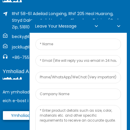
Rhif 58-61 Adeilad Longxing, Rhif 205 Heol Huarong,
Stryd Dalang, Ardal Longhua, Shenzhen, Tsieina (Cod
Leave Your Message
Zip, 518109)
becky@boyingcable.com
jackliu@boyingcable.com
+86-755-21014277
Ymholiad Ar-Lein
Am ymholiadau am ein cynnyrch neu restr brisiau, gadewch
eich e-bost i ni a byddwn mewn cysylltiad o fewn 24 awr.
Ymholiad Nawr