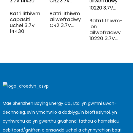
B
1
Batri lithiwm
Batri lithiwm
capasiti
ailwefradwy
Batri lithiwm-
uchel 3.7V
CR2 3.7V...
ion
14430
ailwefradwy
10220 3.7V...
Mae Shenzhen Boying Energy Co., Ltd. yn gwmni uwch-
dechnoleg, sy'n ymchwilio a datblygu'n broffesiynol, yn
cynhyrchu ac yn gwerthu gwahanol fathau o harneisiau
cebl/cord/gwifren o ansawdd uchel a chynhyrchion batri