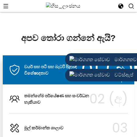
අපව තෝරා ගන්නේ ඇයි?
මාර්ගගතව
01 (අ)
වයර් සහ පටි සහ බැටරි පිළිබඳ
විශේෂඥතාව
වට්ස්ඇප්
02 (අ)
තමන්ගේම පර්යේෂණ සහ සංවර්ධන
හැකියාව
03
මුල් කර්මාන්ත ශාලාව
මුල් කර්මාන්ත ශාලාව