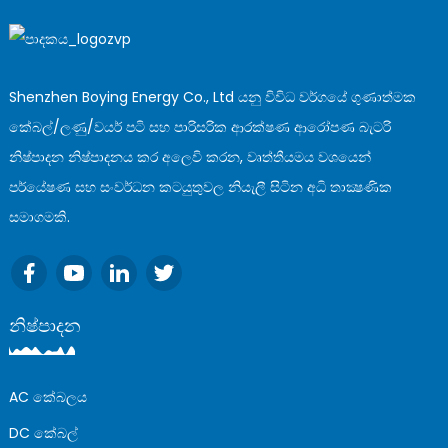
Shenzhen Boying Energy Co., Ltd යනු විවිධ වර්ගයේ ගුණාත්මක
කේබල්/ලණු/වයර් පටි සහ පාරිසරික ආරක්ෂණ ආරෝපණ බැටරි
නිෂ්පාදන නිෂ්පාදනය කර අලෙවි කරන, වෘත්තීයමය වශයෙන්
පර්යේෂණ සහ සංවර්ධන කටයුතුවල නියැලී සිටින අධි තාක්‍ෂණික
සමාගමකි.
නිෂ්පාදන
AC කේබලය
DC කේබල්