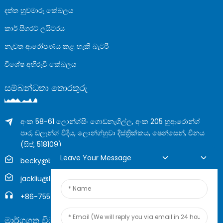
දත්ත හුවමාරු කේබලය
කාර් සිගරට් ලයිටරය
නැවත ආරෝපණය කළ හැකි බැටරි
විශේෂ අභිරුචි කේබලය
සම්බන්ධතා තොරතුරු
අංක 58-61 ලොන්ග්සිං ගොඩනැගිල්ල, අංක 205 හුආරොන්ග්
පාර, ඩලැන්ග් වීදිය, ලොන්ග්හුවා දිස්ත්‍රික්කය, ෂෙන්සෙන්, චීනය
(සිප්, 518109)
Leave Your Message
becky@boyingcable.com
jackliu@boyingcable.com
+86-755-21014277
මාර්ගගත විමසුම